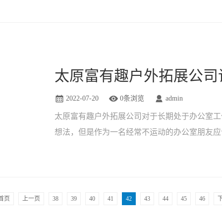
2022-07-20
0条浏览
admin
太原富有趣户外拓展公司对于长期处于办公室工
想法，但是作为一名经常不运动的办公室朋友应
户外旅游体验是需要充足的准备......
首页
上一页
38
39
40
41
42
43
44
45
46