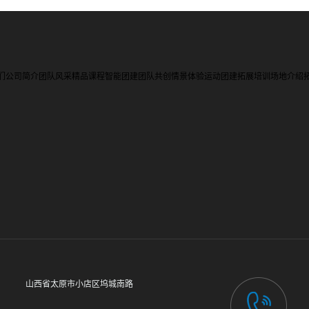
们
公司简介
团队风采
精品课程
智能团建
团队共创
情景体验
运动团建
拓展培训
场地介绍
山西省太原市小店区坞城南路